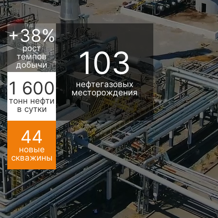
+
38
%
рост
103
темпов
добычи
1 600
нефтегазовых
месторождения
тонн нефти
в сутки
44
новые
скважины